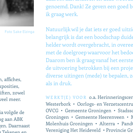
genoemd. Dank! Ze geven een goed b
ik graag werk.
Natuurlijk wil je dat iets er goed uitz
Foto Sake Elzinga
belangrijk is dat een boodschap duide
helder wordt overgebracht, in over
met de doelgroep waarvoor het bedoe
Daarom ben ik graag vanaf het eerst
de uitvoering betrokken bij een proj
diverse ­uitingen (mede) te bepalen, 
, affiches,
als in druk.
xposities,
iften,
zowel
o.a. Herinneringsc
WERKT(E) VOOR
oveel meer.
Westerbork
• Oorlogs- en Verzetscent
OVCG
• Gemeente Groningen
• Stadss
a volgde de
Groningen • Gemeente Heerenveen
• 
ng aan ABK
Molenhuis Groningen
• Alterra • Pan
en. Daarnaast
Vereniging Het Heideveld • Provincie G
g Tekenen en