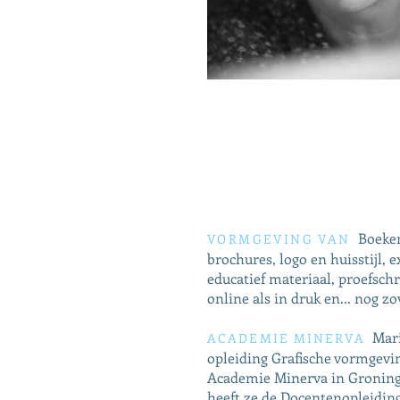
Boeken
VORMGEVING VAN
brochures, logo en huisstijl, e
educatief materiaal,
proefschr
online als in druk en... nog z
Mari
ACADEMIE MINERVA
opleiding Grafische vormgevi
Academie Minerva in Groning
heeft ze de Docentenopleidin