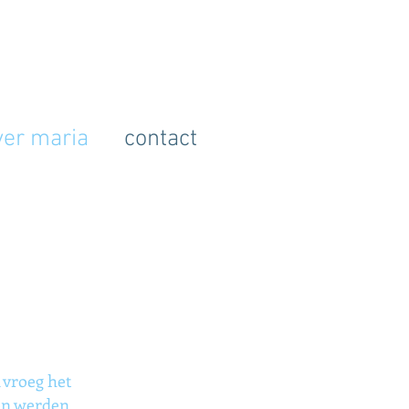
ver maria
contact
k vroeg het
en werden