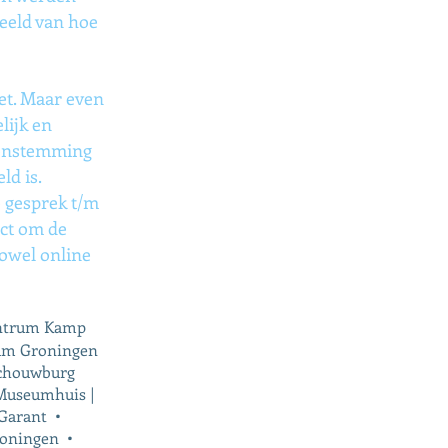
eeld van hoe
iet. Maar even
lijk en
eenstemming
ld is.
e gesprek t/m
ect om de
zowel online
entrum Kamp
rum Groningen
chouwburg
Museumhuis |
dGarant •
roningen •