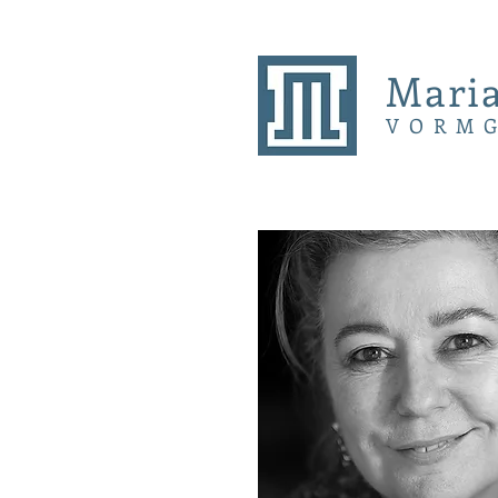
Maria
VORM